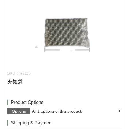
SKU：
test66
充氣袋
Product Options
Options
All 1 options of this product.
Shipping & Payment