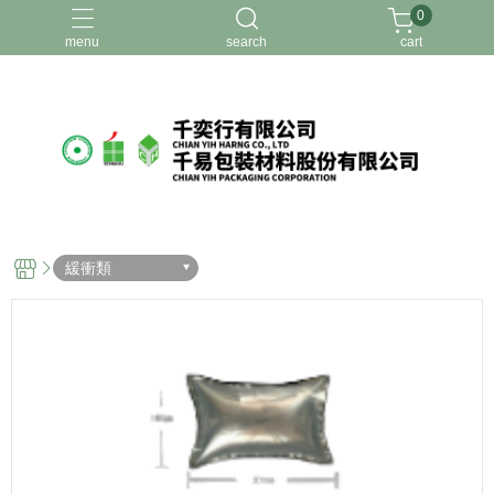
0
menu
search
cart
緩衝類