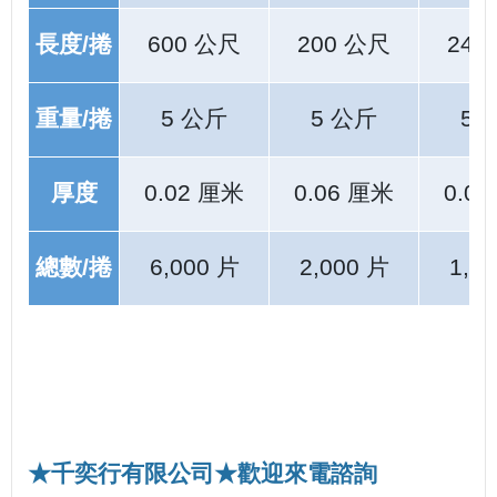
長度/捲
600 公尺
200 公尺
240
重量/捲
5 公斤
5 公斤
5 
厚度
0.02 厘米
0.06 厘米
0.0
總數/捲
6,000 片
2,000 片
1,2
★千奕行有限公司★歡迎來電諮詢