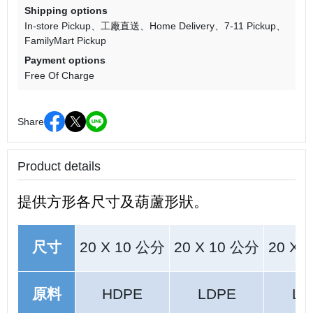
Shipping options
In-store Pickup
工廠直送
Home Delivery
7-11 Pickup
FamilyMart Pickup
Payment options
Free Of Charge
Share
Product details
提供方形各尺寸及葫蘆形狀。
尺寸
20 X 10 公分
20 X 10 公分
20 X 
原料
HDPE
LDPE
LD