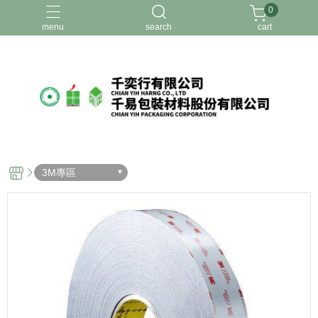
0
menu
search
cart
3M專區