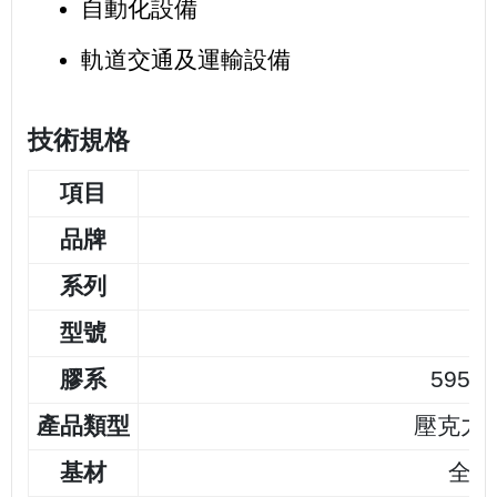
自動化設備
軌道交通及運輸設備
技術規格
項目
品牌
系列
型號
膠系
595
產品類型
壓克力
基材
全壓