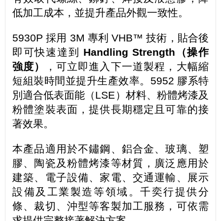
低加工成本，並提升產品外觀一致性。
5930P 採用 3M 專利 VHB™ 技術，貼合後
即可快速達到
Handling Strength（操作
強度）
，可立即進入下一道製程，大幅縮
短組裝時間並提升生產效率。5952 膠系特
別適合低表面能（LSE）材料、粉體烤漆及
粉體塗裝表面，提供長期穩定且可靠的接
著效果。
本產品適用於不鏽鋼、鋁合金、玻璃、塑
膠、陶瓷及粉體烤漆等材質，廣泛應用於
建築、電子設備、家電、交通運輸、展示
設備及工業製造等領域。千奕行提供分
條、裁切、沖型等客製加工服務，可依需
求提供完整接著解決方案。