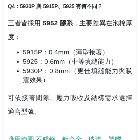
Q4：5930P 與 5915P、5925 有何不同？
三者皆採用
5952 膠系
，主要差異在泡棉厚
度：
5915P：0.4mm
（薄型接著）
5925：0.6mm
（中等填縫能力）
5930P：0.8mm
（更佳填縫能力與吸
震效果）
可依接著間隙、應力吸收及結構需求選擇
適合型號。
應用範圍:不銹鋼、鋁合金、玻璃、塑膠、