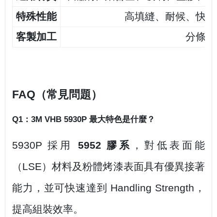
特殊性能
高填縫、耐候、快速
客製加工
分條、
FAQ（常見問題）
Q1：3M VHB 5930P 最大特色是什麼？
5930P 採用
5952 膠系
，對低表面能
（LSE）材料及粉體烤漆表面具有優異接著
能力，並可快速達到 Handling Strength，
提高組裝效率。