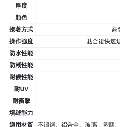
厚度
0
顏色
接著方式
高強
操作強度
貼合後快速達到 Han
防水性能
防潮性能
耐候性能
耐UV
耐衝擊
填縫能力
適用材質
不鏽鋼、鋁合金、玻璃、塑膠、陶