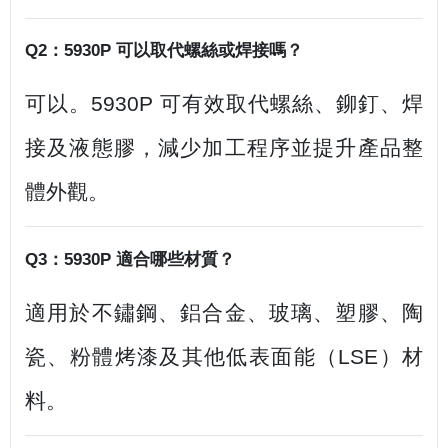
Q2：5930P 可以取代螺絲或焊接嗎？
可以。5930P 可有效取代螺絲、鉚釘、焊
接及液態膠，減少加工程序並提升產品整
體外觀。
Q3：5930P 適合哪些材質？
適用於不鏽鋼、鋁合金、玻璃、塑膠、陶
瓷、粉體烤漆及其他低表面能（LSE）材
料。