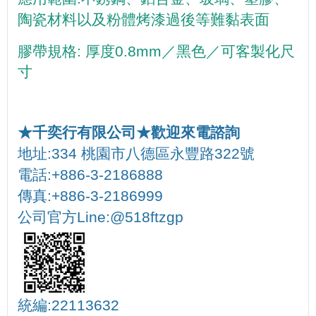
陶瓷材料以及粉體烤漆過後等難黏表面
膠帶規格: 厚度0.8mm／黑色／可客製化尺
寸
★千奕行有限公司★歡迎來電諮詢
地址:334 桃園市八德區永豐路322號
電話:+886-3-2186888
傳真:+886-3-2186999
公司官方Line:@518ftzgp
統編:22113632