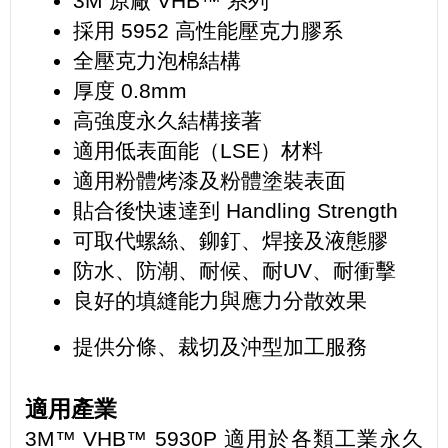
3M 原廠 VHB™ 系列
採用 5952 高性能壓克力膠系
全壓克力泡棉結構
厚度 0.8mm
高強度永久結構接著
適用低表面能（LSE）材料
適用粉體烤漆及粉體塗裝表面
貼合後快速達到 Handling Strength
可取代螺絲、鉚釘、焊接及液態膠
防水、防潮、耐候、耐UV、耐衝擊
良好的填縫能力與應力分散效果
提供分條、裁切及沖型加工服務
適用產業
3M™ VHB™ 5930P 適用於各類工業永久