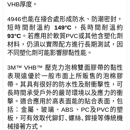
VHB厚度。
4946也能在接合處形成防水、防潮密封，
短時間耐溫約
149°C
，長時間耐溫約
93°C
。若應用於軟質PVC或其他含塑化劑
材料，仍須以實際配方進行長期測試，因
不同塑化劑可能影響膠黏性能。
3M™ VHB™ 壓克力泡棉雙面膠帶的黏性
表現遠優於一般市面上所販售的泡棉膠
帶。其具有很好的防水性及耐衝擊性，可
長時間承受戶外的嚴苛環境以及應力的衝
擊。適合應用於高表面能的貼合表面，包
括：金屬、玻璃、ABS、PC及PVC的塑
板，可有效取代鉚釘､螺絲､銲接等傳統機
械接著方式。