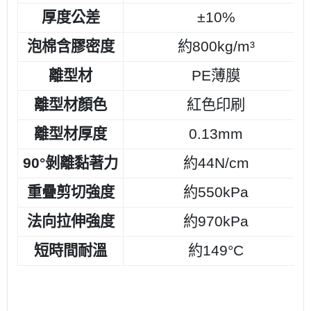
厚度公差
±10%
泡棉含膠密度
約800kg/m³
離型材
PE薄膜
離型材顏色
紅色印刷
離型材厚度
0.13mm
90°剝離黏著力
約44N/cm
重疊剪切強度
約550kPa
法向拉伸強度
約970kPa
短時間耐溫
約149°C