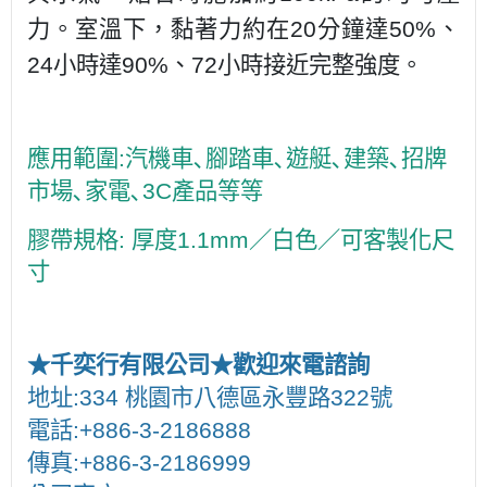
力。室溫下，黏著力約在20分鐘達50%、
24小時達90%、72小時接近完整強度。
應用範圍:汽機車､腳踏車､遊艇､建築､招牌
市場､家電､3C產品等等
膠帶規格: 厚度1.1mm／白色／可客製化尺
寸
★千奕行有限公司★歡迎來電諮詢
地址:334 桃園市八德區永豐路322號
電話:+886-3-2186888
傳真:+886-3-2186999