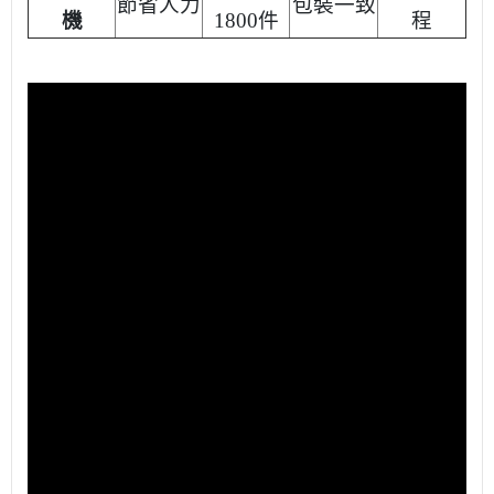
節省人力
包裝一致
機
1800件
程